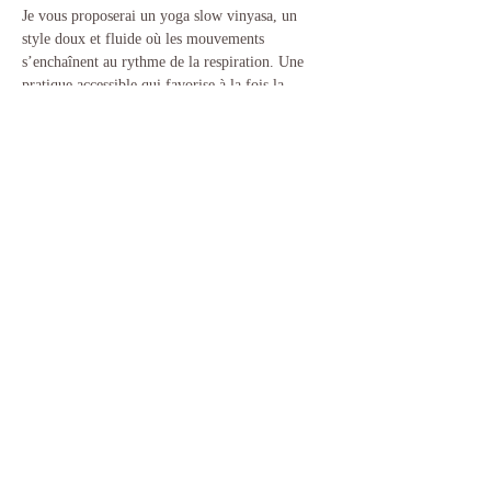
Je vous proposerai un yoga slow vinyasa, un 
style doux et fluide où les mouvements 
s’enchaînent au rythme de la respiration. Une 
pratique accessible qui favorise à la fois la 
mobilité, la présence, l’ancrage et la détente — 
parfaite pour ralentir et prendre soin de soi.
✨ Cours gratuits
Afficher plus
Partager cet événement