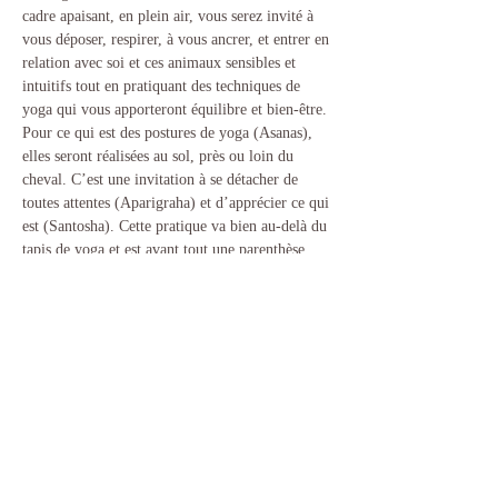
cadre apaisant, en plein air, vous serez invité à 
vous déposer, respirer, à vous ancrer, et entrer en 
relation avec soi et ces animaux sensibles et 
intuitifs tout en pratiquant des techniques de 
yoga qui vous apporteront équilibre et bien-être. 
Pour ce qui est des postures de yoga (Asanas), 
elles seront réalisées au sol, près ou loin du 
cheval. C’est une invitation à se détacher de 
toutes attentes (Aparigraha) et d’apprécier ce qui 
est (Santosha). Cette pratique va bien au-delà du 
tapis de yoga et est avant tout une parenthèse 
pour ralentir, se reconnecter à ses émotions avec 
authenticité (Satya).
Le yoga avec cheval s'adresse aux amoureuses 
des chevaux, aux yoginis, aux cavalières et à 
toutes celles(ceux) en quête de bien-être.
Chaque expérience est unique et…
Afficher plus